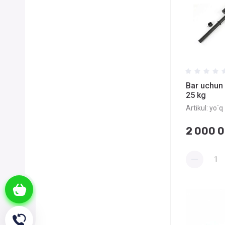
Bar uchun
25 kg
Artikul:
yo`q
2 000 
Savat
Qayta qo'ng'iroq