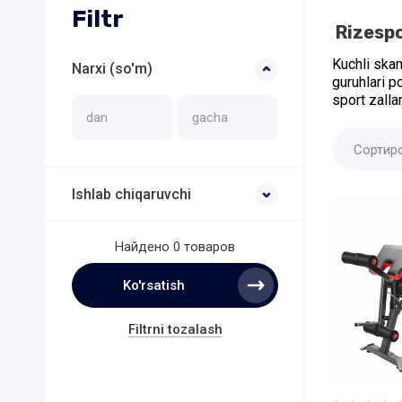
Filtr
Rizespo
Kuchli skam
Narxi (so'm)
guruhlari p
sport zalla
Сортир
Ishlab chiqaruvchi
Найдено
0 товаров
Ko'rsatish
Filtrni tozalash