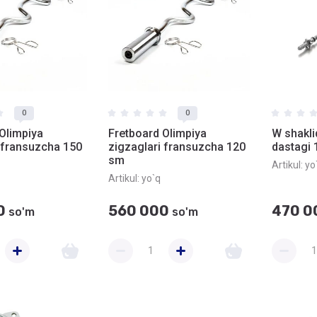
0
0
Olimpiya
Fretboard Olimpiya
W shakli
 fransuzcha 150
zigzaglari fransuzcha 120
dastagi
sm
Artikul:
yo
Artikul:
yo`q
0
560 000
470 0
so'm
so'm