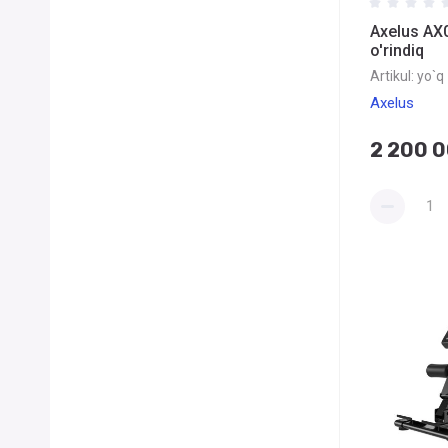
Axelus AX
o'rindiq
Artikul:
yo`q
Axelus
2 200 