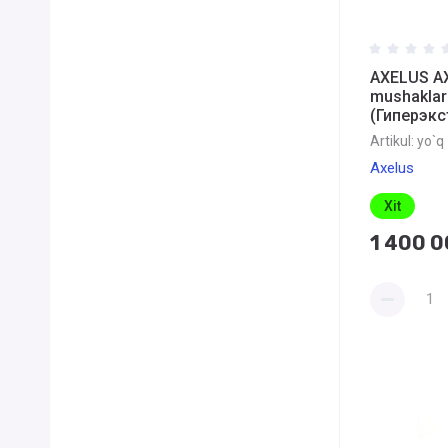
AXELUS A
mushaklar
(Гиперэкс
Artikul:
yo`q
Axelus
Xit
1 400 