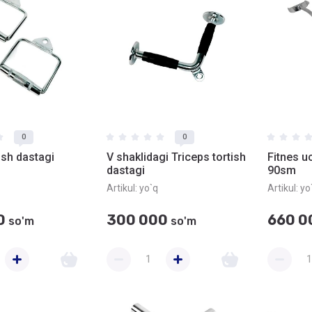
0
0
ish dastagi
V shaklidagi Triceps tortish
Fitnes u
dastagi
90sm
Artikul:
yo`q
Artikul:
yo
0
300 000
660 0
so'm
so'm