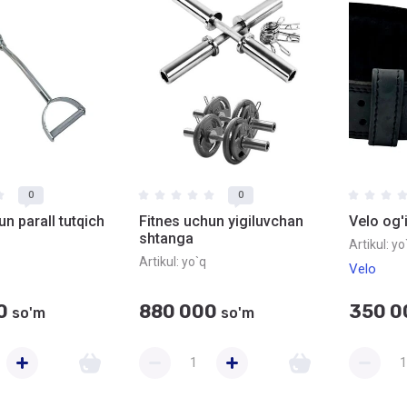
0
0
un parall tutqich
Fitnes uchun yigiluvchan
Velo og'i
shtanga
Artikul:
yo
Artikul:
yo`q
Velo
0
880 000
350 0
so'm
so'm