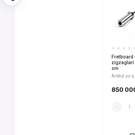
Fretboard 
zigzaglari
sm
Artikul:
yo`q
850 00