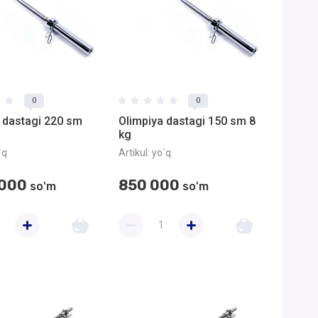
0
0
 dastagi 220 sm
Olimpiya dastagi 150 sm 8
kg
`q
Artikul:
yo`q
 000
850 000
so'm
so'm