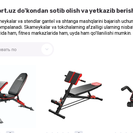
rt.uz do'kondan sotib olish va yetkazib beris
eykalar va stendlar gantel va shtanga mashqlarini bajarish uchun
ompalanadi. Skameykalar va tokchalarning afzalligi ularning nisba
rida ham, fitnes markazlarida ham, uyda ham qo'llanilishi mumkin.
овать по