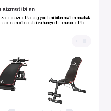
h xizmati bilan
 zarur jihozdir. Ularning yordami bilan ma'lum mushak
tan ixcham o'lchamlari va hamyonbop narxidir. Ular