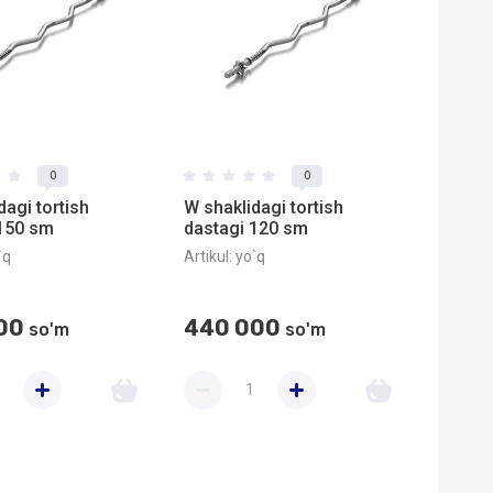
0
0
dagi tortish
W shaklidagi tortish
 150 sm
dastagi 120 sm
`q
Artikul:
yo`q
00
440 000
so'm
so'm