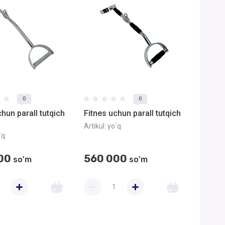
0
0
chun parall tutqich
Fitnes uchun parall tutqich
Artikul:
yo`q
`q
00
560 000
so'm
so'm