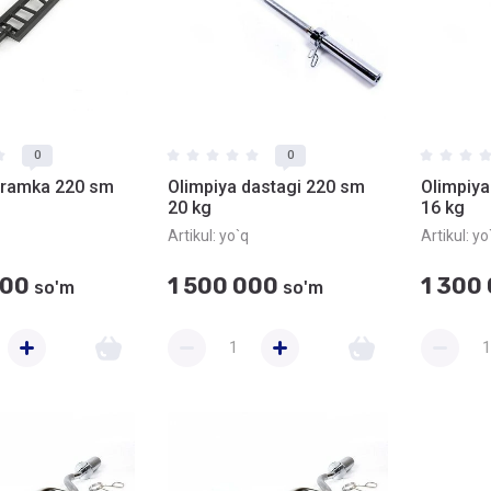
0
0
 ramka 220 sm
Olimpiya dastagi 220 sm
Olimpiya
20 kg
16 kg
Artikul:
yo`q
Artikul:
yo
000
1 500 000
1 300
so'm
so'm