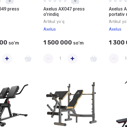
0
0
049 press
Axelus AX047 press
Axelus A
o'rindiq
portativ
Artikul:
yo`q
Artikul:
yo
Axelus
Axelus
000
1 500 000
1 300
so'm
so'm