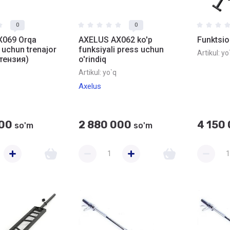
0
0
X069 Orqa
AXELUS AX062 ko'p
Funktsio
 uchun trenajor
funksiyali press uchun
Artikul:
yo
тензия)
o'rindiq
Artikul:
yo`q
Axelus
000
2 880 000
4 150
so'm
so'm