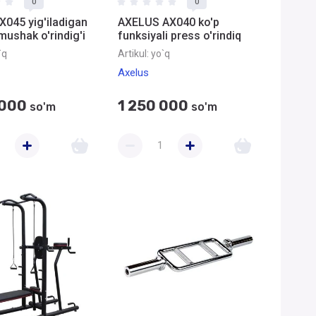
0
0
X045 yig'iladigan
AXELUS AX040 ko'p
 mushak o'rindig'i
funksiyali press o'rindiq
`q
Artikul:
yo`q
Axelus
 000
1 250 000
so'm
so'm