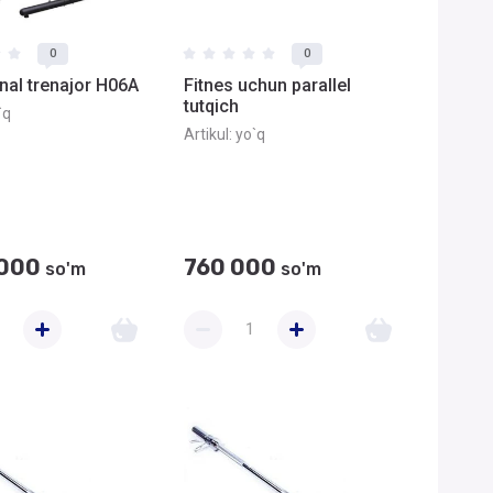
0
0
nal trenajor H06A
Fitnes uchun parallel
tutqich
`q
Artikul:
yo`q
 000
760 000
so'm
so'm