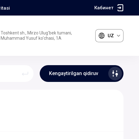
Кабинет
itasi
Toshkent sh., Mirzo Ulug'bek tumani,
UZ
Muhammad Yusuf ko'chasi, 1A
Kengaytirilgan qidiruv