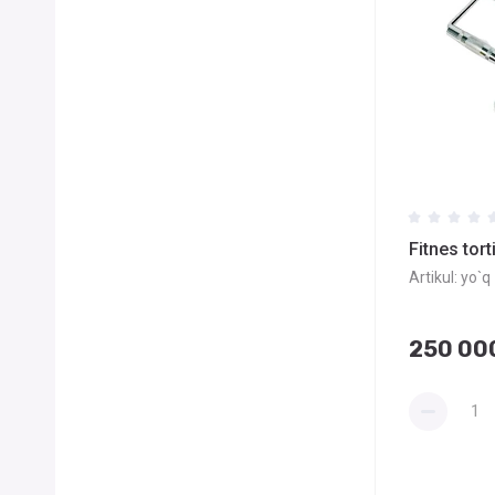
Fitnes tort
Artikul:
yo`q
250 00