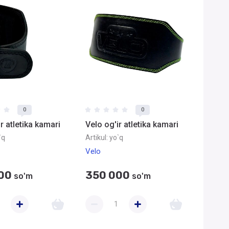
0
0
r atletika kamari
Velo og'ir atletika kamari
`q
Artikul:
yo`q
Velo
00
350 000
so'm
so'm