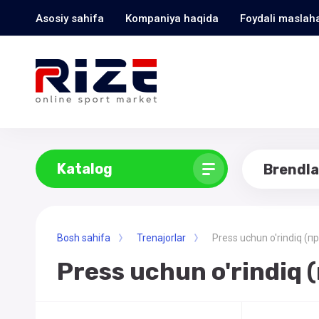
Asosiy sahifa
Kompaniya haqida
Foydali maslaha
Katalog
Brendla
Bosh sahifa
Trenajorlar
Press uchun o'rindiq (п
Press uchun o'rindiq 