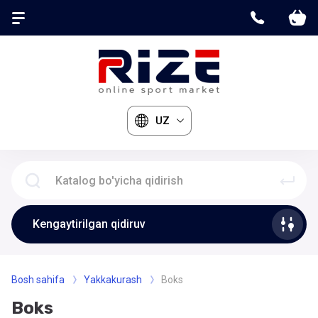
UZ
Kengaytirilgan qidiruv
Bosh sahifa
Yakkakurash
Boks
Boks