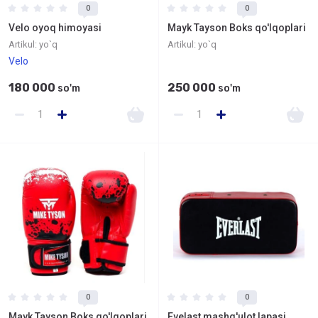
0
0
Velo oyoq himoyasi
Mayk Tayson Boks qo'lqoplari
Artikul:
yo`q
Artikul:
yo`q
Velo
180 000
250 000
so'm
so'm
0
0
Mayk Tayson Boks qo'lqoplari
Evelast mashg'ulot lapasi