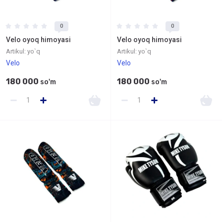
0
0
Velo oyoq himoyasi
Velo oyoq himoyasi
Artikul:
yo`q
Artikul:
yo`q
Velo
Velo
180 000
180 000
so'm
so'm