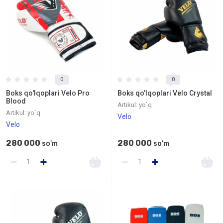
0
0
Boks qo'lqoplari Velo Pro
Boks qo'lqoplari Velo Crystal
Blood
Artikul:
yo`q
Artikul:
yo`q
Velo
Velo
280 000
280 000
so'm
so'm