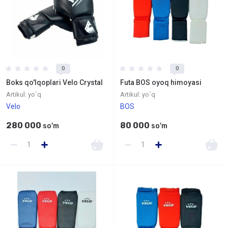
0
0
Boks qo'lqoplari Velo Crystal
Futa BOS oyoq himoyasi
Artikul:
yo`q
Artikul:
yo`q
Velo
BOS
280 000
80 000
so'm
so'm