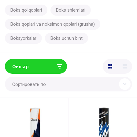
Boks qo'lqoplari
Boks shlemlari
Boks qoplari va noksimon qoplari (grusha)
Boksyorkalar
Boks uchun bint
Фильтр
Сортировать по