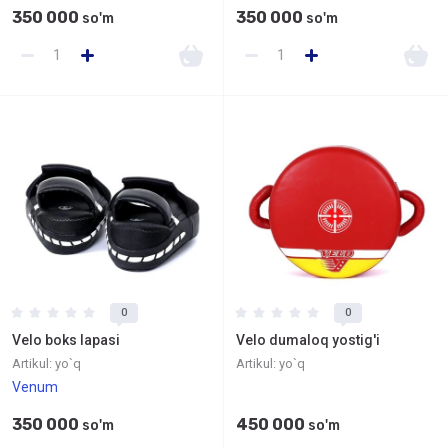
350 000
350 000
so'm
so'm
0
0
Velo boks lapasi
Velo dumaloq yostig'i
Artikul:
yo`q
Artikul:
yo`q
Venum
350 000
450 000
so'm
so'm