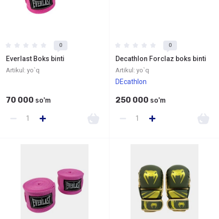
0
0
Everlast Boks binti
Decathlon Forclaz boks binti
Artikul:
yo`q
Artikul:
yo`q
DEcathlon
70 000
250 000
so'm
so'm