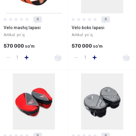
0
0
Velo mashq lapasi
Velo boks lapasi
Artikul:
yo`q
Artikul:
yo`q
570 000
570 000
so'm
so'm
0
0