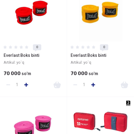
0
0
Everlast Boks binti
Everlast Boks binti
Artikul:
yo`q
Artikul:
yo`q
70 000
70 000
so'm
so'm