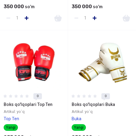
350 000
350 000
so'm
so'm
0
0
Boks qo'lqoplari Top Ten
Boks qo'lqoplari Buka
Artikul:
yo`q
Artikul:
yo`q
Top Ten
Buka
Yangi
Yangi