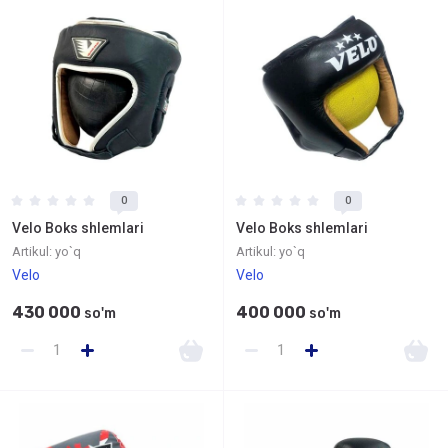
0
0
Velo Boks shlemlari
Velo Boks shlemlari
Artikul:
yo`q
Artikul:
yo`q
Velo
Velo
430 000
400 000
so'm
so'm