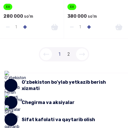
Xit
Xit
280 000
380 000
so'm
so'm
1
2
O'zbekiston bo'ylab yetkazib berish
xizmati
Chegirma va aksiyalar
Sifat kafolati va qaytarib olish