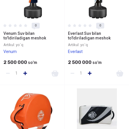
0
0
Venum Suv bilan
Everlast Suv bilan
to'ldiriladigan meshok
to'ldiriladigan meshok
Artikul:
yo`q
Artikul:
yo`q
Venum
Everlast
2 500 000
2 500 000
so'm
so'm