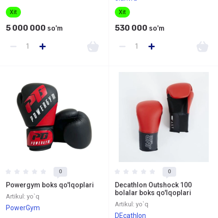
Xit
Xit
5 000 000
530 000
so'm
so'm
0
0
Powergym boks qo'lqoplari
Decathlon Outshock 100
bolalar boks qo'lqoplari
Artikul:
yo`q
Artikul:
yo`q
PowerGym
DEcathlon