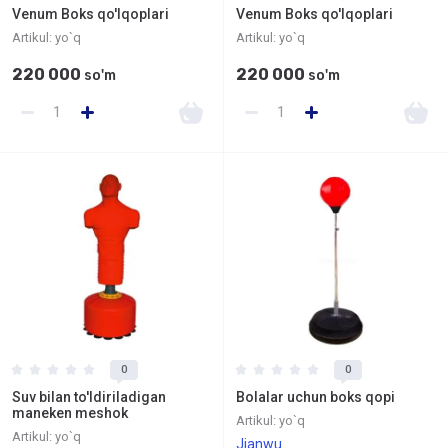
Venum Boks qo'lqoplari
Venum Boks qo'lqoplari
Artikul:
yo`q
Artikul:
yo`q
220 000
220 000
so'm
so'm
0
0
Suv bilan to'ldiriladigan
Bolalar uchun boks qopi
maneken meshok
Artikul:
yo`q
Artikul:
yo`q
Jianwu