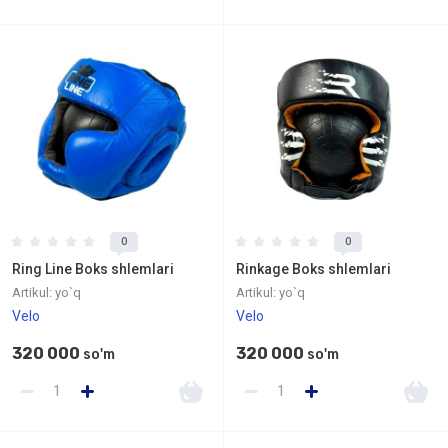
0
0
Ring Line Boks shlemlari
Rinkage Boks shlemlari
Artikul:
yo`q
Artikul:
yo`q
Velo
Velo
320 000
320 000
so'm
so'm