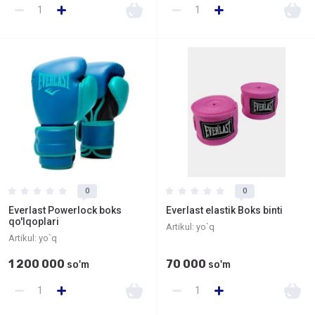
0
0
Everlast Powerlock boks
Everlast elastik Boks binti
qo'lqoplari
Artikul:
yo`q
Artikul:
yo`q
1 200 000
70 000
so'm
so'm