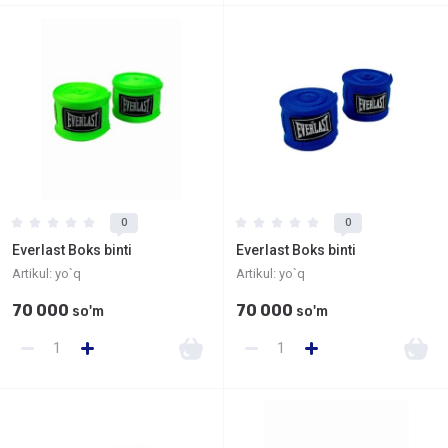
0
0
Everlast Boks binti
Everlast Boks binti
Artikul:
yo`q
Artikul:
yo`q
70 000
70 000
so'm
so'm