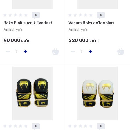
0
0
Boks Binti elastik Everlast
Venum Boks qo'lqoplari
Artikul:
yo`q
Artikul:
yo`q
90 000
220 000
so'm
so'm
0
0