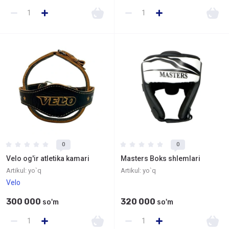
0
0
Velo og'ir atletika kamari
Masters Boks shlemlari
Artikul:
yo`q
Artikul:
yo`q
Velo
300 000
320 000
so'm
so'm