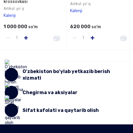
krossovkasi
Artikul:
yo`q
Artikul:
yo`q
Kalenji
Kalenji
1 000 000
620 000
so'm
so'm
O'zbekiston bo'ylab yetkazib berish
xizmati
Chegirma va aksiyalar
Sifat kafolati va qaytarib olish