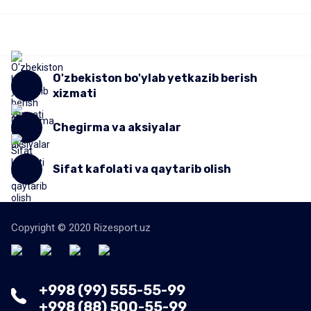
O'zbekiston bo'ylab yetkazib berish
xizmati
Chegirma va aksiyalar
Sifat kafolati va qaytarib olish
Copyright © 2020 Rizesport.uz
+998 (99) 555-55-99
+998 (88) 500-55-99