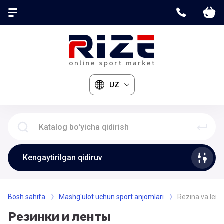
UZ
Kengaytirilgan qidiruv
Bosh sahifa
Mashg'ulot uchun sport anjomlari
Rezina va lent
Резинки и ленты