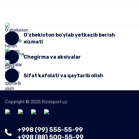
O'zbekiston bo'ylab yetkazib berish
xizmati
Chegirma va aksiyalar
Sifat kafolati va qaytarib olish
Copyright © 2020 Rizesport.uz
+998 (99) 555-55-99
+998 (88) 500-55-99