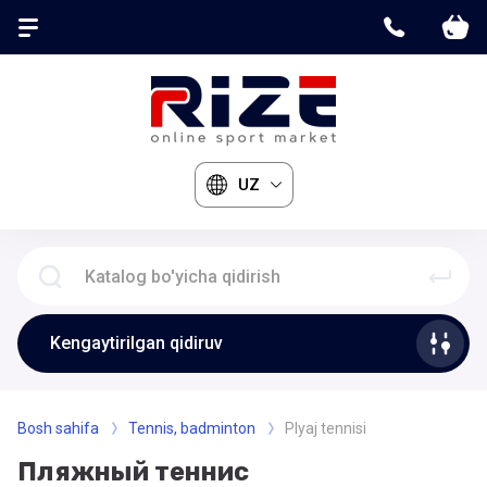
UZ
Kengaytirilgan qidiruv
Bosh sahifa
Tennis, badminton
Plyaj tennisi
Пляжный теннис